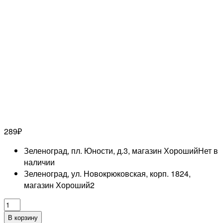
289
₽
Зеленоград, пл. Юности, д.3, магазин Хороший
Нет в
наличии
Зеленоград, ул. Новокрюковская, корп. 1824,
магазин Хороший
2
Количество
товара
В корзину