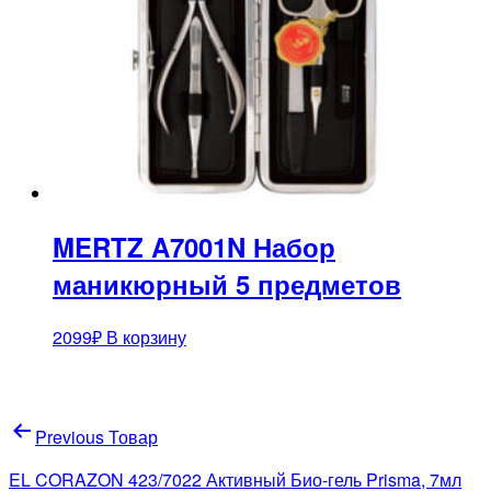
MERTZ A7001N Набор
маникюрный 5 предметов
2099
₽
В корзину
Навигация
Previous Товар
по
EL CORAZON 423/7022 Активный Био-гель Prisma, 7мл