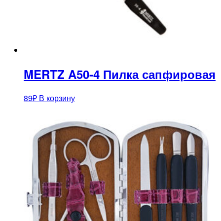
MERTZ A50-4 Пилка сапфировая
89
₽
В корзину