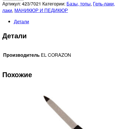
EL
Артикул:
423/7021
Категории:
Базы, топы
,
Гель-лаки,
CORAZON
лаки
,
МАНИКЮР И ПЕДИКЮР
423/7021
Детали
Активный
Био-
Детали
гель
Prisma,
7мл
Производитель
EL CORAZON
Похожие