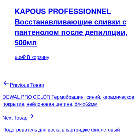
KAPOUS PROFESSIONNEL
Восстанавливающие сливки с
пантенолом после депиляции,
500мл
609
₽
В корзину
Навигация
Previous Товар
по
DEWAL PRO COLOR Термобрашинг синий, керамическое
записям
покрытие, нейлоновая щетина, d44х62мм
Next Товар
Подогреватель для воска в картридже фиолетовый