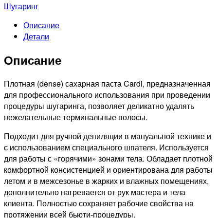
Сахарная
Шугаринг
паста
Описание
Плотная
Детали
(Dense)
330г
Описание
№9444
Плотная (dense) сахарная паста Cardi, предназначенная
для профессионального использования при проведении
процедуры шугаринга, позволяет деликатно удалять
нежелательные терминальные волосы.
Подходит для ручной депиляции в мануальной технике и
с использованием специального шпателя. Используется
для работы с «горячими» зонами тела. Обладает плотной
комфортной консистенцией и ориентирована для работы
летом и в межсезонье в жарких и влажных помещениях,
дополнительно нагревается от рук мастера и тела
клиента. Полностью сохраняет рабочие свойства на
протяжении всей бьюти-процедуры.