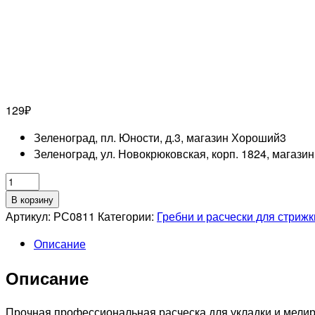
129
₽
Зеленоград, пл. Юности, д.3, магазин Хороший
3
Зеленоград, ул. Новокрюковская, корп. 1824, магази
Количество
товара
В корзину
Расческа
Артикул:
РС0811
Категории:
Гребни и расчески для стрижк
рабочая
Описание
для
стрижки
Описание
волос
из
углеродного
Прочная профессиональная расческа для укладки и мелир