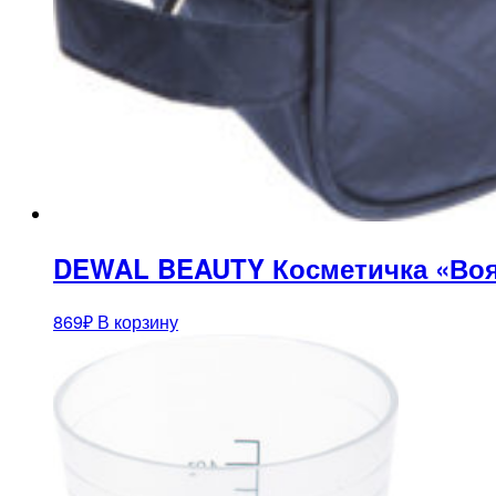
DEWAL BEAUTY Косметичка «Воя
869
₽
В корзину