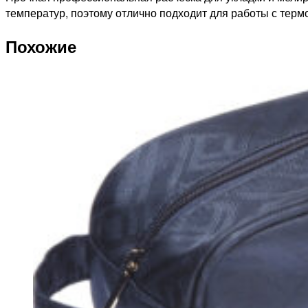
волокна
температур, поэтому отлично подходит для работы с тер
18,2см*2,9см
Похожие