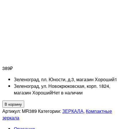
389
₽
Зеленоград, пл. Юности, д.3, магазин Хороший
1
Зеленоград, ул. Новокрюковская, корп. 1824,
магазин Хороший
Нет в наличии
Количество
В корзину
товара
Артикул:
MR389
Категории:
ЗЕРКАЛА
,
Компактные
Зеркало
зеркала
компактное
Описание