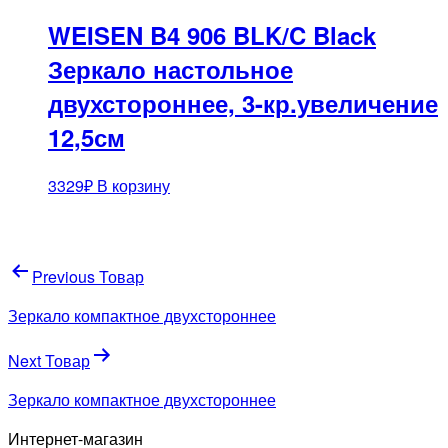
WEISEN B4 906 BLK/C Black
Зеркало настольное
двухстороннее, 3-кр.увеличение
12,5см
3329
₽
В корзину
Навигация
Previous Товар
по
Зеркало компактное двухстороннее
записям
Next Товар
Зеркало компактное двухстороннее
Интернет-магазин