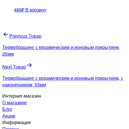
489
₽
В корзину
Навигация
Previous Товар
по
Термобрашинг с керамическим и ионовым покрытием,
записям
25мм
Next Товар
Термобрашинг с керамическим и ионовым покрытием, с
наконечником, 53мм
Интернет-магазин
О магазине
Блог
Акции
Информация
Помощь