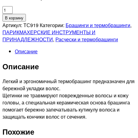
Количество
товара
В корзину
Термобрашинг
Артикул:
ТС919
Категории:
Брашинги и термобрашинги
,
с
ПАРИКМАХЕРСКИЕ ИНСТРУМЕНТЫ И
керамическим
ПРИНАДЛЕЖНОСТИ
,
Расчески и термобрашинги
и
Описание
ионовым
покрытием,
Описание
с
наконечником,
65мм
Легкий и эргономичный термобрашинг предназначен для
бережной укладки волос.
Щетинки не травмируют поврежденные волосы и кожу
головы, а специальная керамическая основа брашинга
помогает бережно запечатывать кутикулу волоса и
защищать кончики волос от сечения.
Похожие