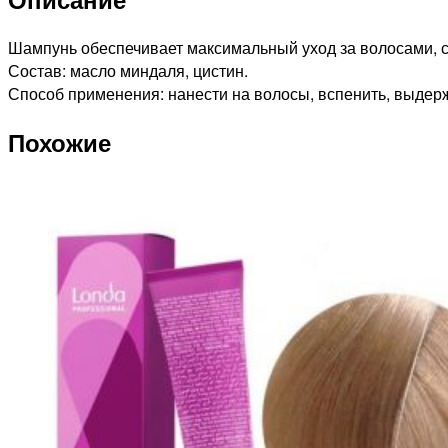
выпадения
волос
Шампунь обеспечивает максимальный уход за волосами, 
с
Состав: масло миндаля, цистин.
маслом
Способ применения: нанести на волосы, вспенить, выдерж
миндаля,
Похожие
250мл