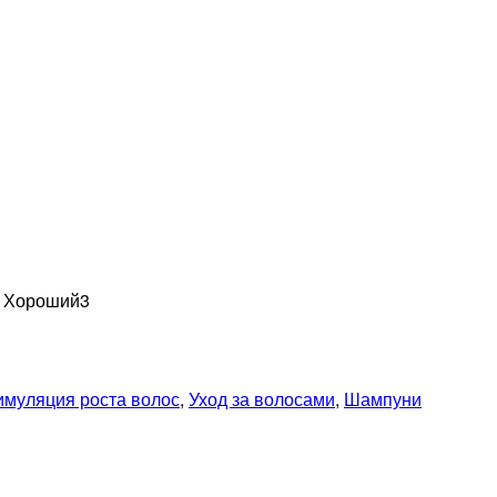
н Хороший
3
имуляция роста волос
,
Уход за волосами
,
Шампуни