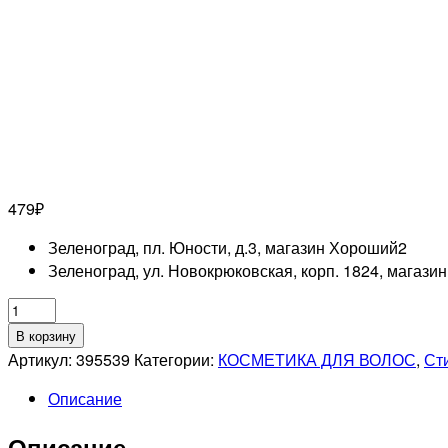
479
₽
Зеленоград, пл. Юности, д.3, магазин Хороший
2
Зеленоград, ул. Новокрюковская, корп. 1824, магази
Количество
товара
В корзину
OLLIN
Артикул:
395539
Категории:
КОСМЕТИКА ДЛЯ ВОЛОС
,
Ст
PROFESSIONAL
Описание
CARE
Шампунь
Описание
против