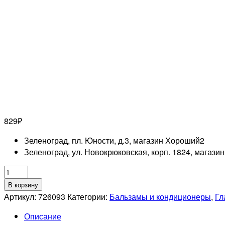
829
₽
Зеленоград, пл. Юности, д.3, магазин Хороший
2
Зеленоград, ул. Новокрюковская, корп. 1824, магази
Количество
товара
В корзину
OLLIN
Артикул:
726093
Категории:
Бальзамы и кондиционеры
,
Гл
PROFESSIONAL
Описание
SMOOTH