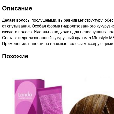
HAIR
Описание
Кондиционер
для
гладкости
Делает волосы послушными, выравнивает структуру, обес
волос,
от спутывания. Особая форма гидролизованного кукурузно
300мл
каждого волоса. Идеально подходит для непослушных вол
Состав: гидролизованный кукурузный крахмал Mirustyle 
Применение: нанести на влажные волосы массирующими дв
Похожие