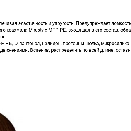
печивая эластичность и упругость. Предупреждает ломкост
го крахмала Mirustyle MFP PE, входящая в его состав, обр
ос.
MFP PE, D-пантенол, налидон, протеины шелка, микросилико
ижениями. Вспенив, распределить по всей длине, оставит