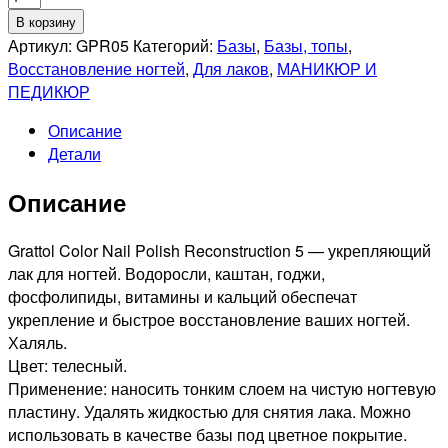
товара
В корзину
GRATTOL
Артикул:
GPR05
Категорий:
Базы
,
Базы, топы
,
Укрепляющий
Восстановление ногтей
,
Для лаков
,
МАНИКЮР И
лак
ПЕДИКЮР
для
Описание
ногтей
Детали
5.
Color
Описание
Nail
Polish
Reconstruction,
Grattol Color Nail Polish Reconstruction 5 — укрепляющий
9мл
лак для ногтей. Водоросли, каштан, годжи,
фосфолипиды, витамины и кальций обеспечат
укрепление и быстрое восстановление ваших ногтей.
Халяль.
Цвет: телесный.
Применение: наносить тонким слоем на чистую ногтевую
пластину. Удалять жидкостью для снятия лака. Можно
использовать в качестве базы под цветное покрытие.