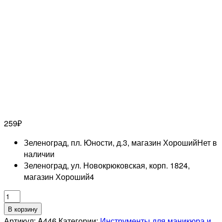
259
₽
Зеленоград, пл. Юности, д.3, магазин Хороший
Нет в
наличии
Зеленоград, ул. Новокрюковская, корп. 1824,
магазин Хороший
4
Количество
товара
В корзину
MERTZ
Артикул:
A446
Категории:
Инструменты для маникюра и