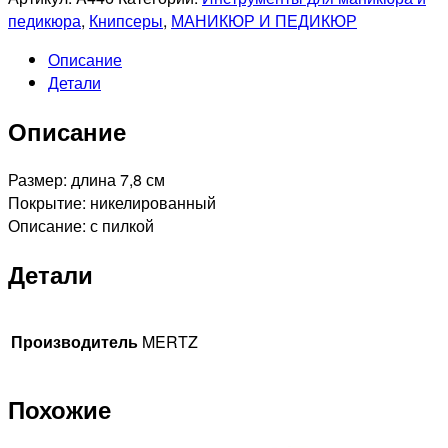
A446
педикюра
,
Книпсеры
,
МАНИКЮР И ПЕДИКЮР
Книпсер
Описание
с
Детали
пилкой
для
Описание
ногтей
Размер: длина 7,8 см
Покрытие: никелированный
Описание: с пилкой
Детали
Производитель
MERTZ
Похожие