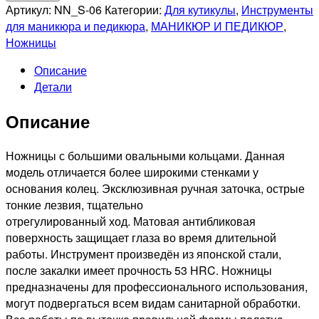
NIPPON
Артикул:
NN_S-06
Категории:
Для кутикулы
,
Инструменты
NIPPERS
для маникюра и педикюра
,
МАНИКЮР И ПЕДИКЮР
,
NN_S-
Ножницы
06
Описание
Ножницы
Детали
для
кутикулы.
Описание
Длина
98
мм.
Ножницы с большими овальными кольцами. Данная
Ручная
модель отличается более широкими стенками у
заточка.
основания колец. Эксклюзивная ручная заточка, острые
тонкие лезвия, тщательно
отрегулированный ход. Матовая антибликовая
поверхность защищает глаза во время длительной
работы. Инструмент произведён из японской стали,
после закалки имеет прочность 53 HRC. Ножницы
предназначены для профессионального использования,
могут подвергаться всем видам санитарной обработки.