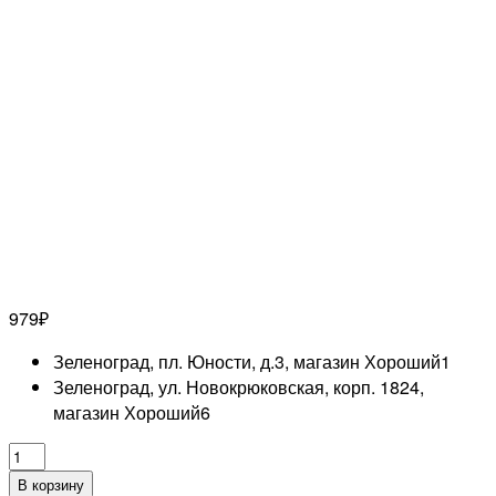
979
₽
Зеленоград, пл. Юности, д.3, магазин Хороший
1
Зеленоград, ул. Новокрюковская, корп. 1824,
магазин Хороший
6
Количество
товара
В корзину