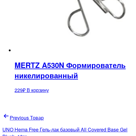
MERTZ A530N Формирователь
никелированный
229
₽
В корзину
Навигация
Previous Товар
по
UNO Hema Free Гель-лак базовый All Covered Base Gel