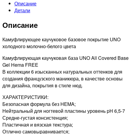
Описание
Free
Детали
Гель-
лак
Описание
базовый
All
Covered
Камуфлирующее каучуковое базовое покрытие UNO
Base
холодного молочно-белого цвета
Gel
Камуфлирующая каучуковая база UNO All Covered Base
Milky,
Gel Hema FREE
10гр
В коллекции 6 изысканных натуральных оттенков для
создания французского маникюра, в качестве основы
для дизайна, покрытия в стиле нюд.
ХАРАКТЕРИСТИКИ:
Безопасная формула без HEMA;
Нейтральный для ногтевой пластины уровень pH 6,5-7
Средне-густая консистенция;
Пластичная и вязская текстура;
Отлично самовыравнивается;