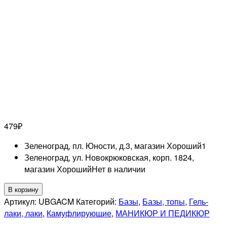
479
₽
Зеленоград, пл. Юности, д.3, магазин Хороший
1
Зеленоград, ул. Новокрюковская, корп. 1824,
магазин Хороший
Нет в наличии
Количество
В корзину
товара
Артикул:
UBGACM
Категорий:
Базы
,
Базы, топы
,
Гель-
UNO
лаки, лаки
,
Камуфлирующие
,
МАНИКЮР И ПЕДИКЮР
Hema