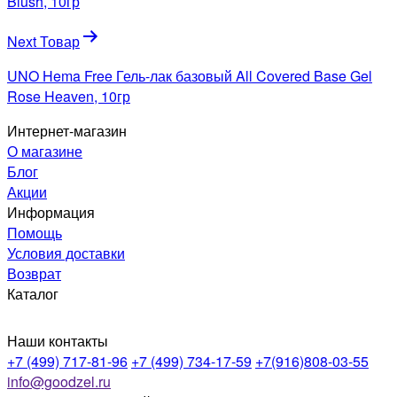
записям
Blush, 10гр
Next Товар
UNO Hema Free Гель-лак базовый All Covered Base Gel
Rose Heaven, 10гр
Интернет-магазин
О магазине
Блог
Акции
Информация
Помощь
Условия доставки
Возврат
Каталог
Наши контакты
+7 (499) 717-81-96
+7 (499) 734-17-59
+7(916)808-03-55
info@goodzel.ru