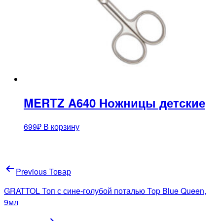
MERTZ A640 Ножницы детские
699
₽
В корзину
Навигация
Previous Товар
по
GRATTOL Топ с сине-голубой поталью Top Blue Queen,
записям
9мл