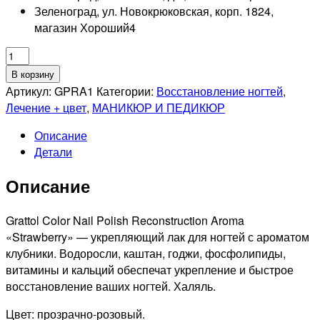
Зеленоград, ул. Новокрюковская, корп. 1824,
магазин Хороший
4
Количество
товара
В корзину
GRATTOL
Артикул:
GPRA1
Категории:
Восстановление ногтей
,
Укрепляющий
Лечение + цвет
,
МАНИКЮР И ПЕДИКЮР
лак
Описание
для
Детали
ногтей
с
Описание
ароматом
клубники
Color
Grattol Color Nail Polish Reconstruction Aroma
Nail
«Strawberry» — укрепляющий лак для ногтей с ароматом
Polish
клубники. Водоросли, каштан, годжи, фосфолипиды,
Reconstruction,
витамины и кальций обеспечат укрепление и быстрое
9мл
восстановление ваших ногтей. Халяль.
Цвет: прозрачно-розовый.