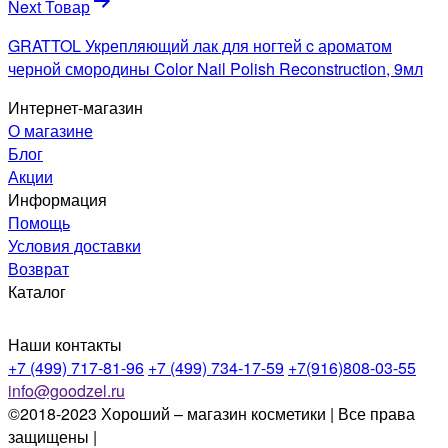
Next Товар
GRATTOL Укрепляющий лак для ногтей c ароматом
черной смородины Color Nail Polish Reconstruction, 9мл
Интернет-магазин
О магазине
Блог
Акции
Информация
Помощь
Условия доставки
Возврат
Каталог
Наши контакты
+7 (499) 717-81-96
+7 (499) 734-17-59
+7(916)808-03-55
info@goodzel.ru
©2018-2023 Хороший – магазин косметики | Все права
защищены |
Политика конфиденциальности