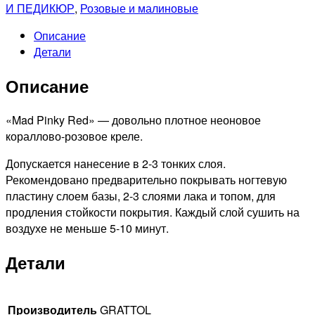
GRATTOL
И ПЕДИКЮР
,
Розовые и малиновые
Лак
Описание
для
Детали
ногтей
Color
Описание
Nail
Polish
Mad
«Mad Pinky Red» — довольно плотное неоновое
Pinky
кораллово-розовое креле.
Red,
Допускается нанесение в 2-3 тонких слоя.
9мл
Рекомендовано предварительно покрывать ногтевую
пластину слоем базы, 2-3 слоями лака и топом, для
продления стойкости покрытия. Каждый слой сушить на
воздухе не меньше 5-10 минут.
Детали
Производитель
GRATTOL