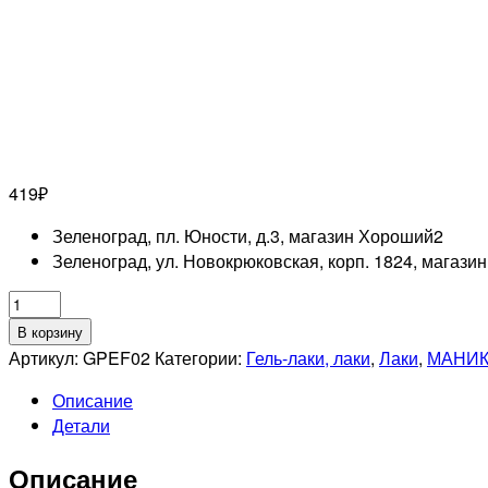
419
₽
Зеленоград, пл. Юности, д.3, магазин Хороший
2
Зеленоград, ул. Новокрюковская, корп. 1824, магази
Количество
товара
В корзину
GRATTOL
Артикул:
GPEF02
Категории:
Гель-лаки, лаки
,
Лаки
,
МАНИК
Лак
Описание
для
Детали
ногтей
магнитный
Описание
Color