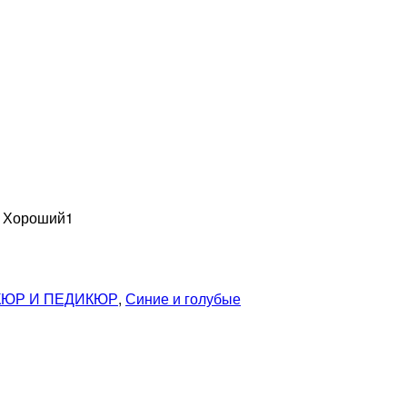
н Хороший
1
ЮР И ПЕДИКЮР
,
Синие и голубые