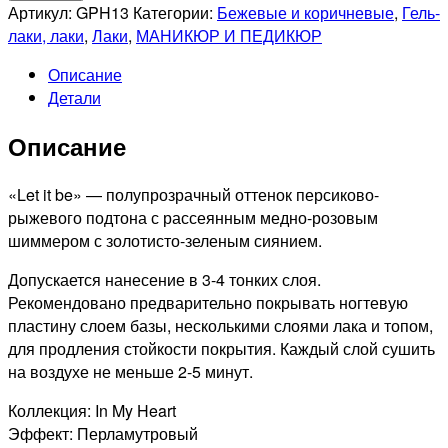
GRATTOL
Артикул:
GPH13
Категории:
Бежевые и коричневые
,
Гель-
Лак
лаки, лаки
,
Лаки
,
МАНИКЮР И ПЕДИКЮР
для
Описание
ногтей
Детали
Color
Nail
Описание
Polish
Let
it
«Let it be» — полупрозрачный оттенок персиково-
be,
рыжевого подтона с рассеянным медно-розовым
9мл
шиммером с золотисто-зеленым сиянием.
Допускается нанесение в 3-4 тонких слоя.
Рекомендовано предварительно покрывать ногтевую
пластину слоем базы, несколькими слоями лака и топом,
для продления стойкости покрытия. Каждый слой сушить
на воздухе не меньше 2-5 минут.
Коллекция: In My Heart
Эффект: Перламутровый