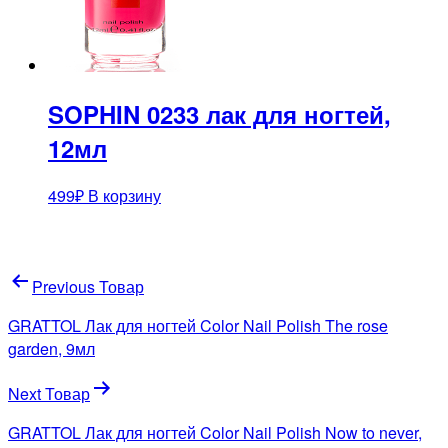
SOPHIN 0233 лак для ногтей,
12мл
499
₽
В корзину
Навигация
Previous Товар
по
GRATTOL Лак для ногтей Color Nail Polish The rose
записям
garden, 9мл
Next Товар
GRATTOL Лак для ногтей Color Nail Polish Now to never,