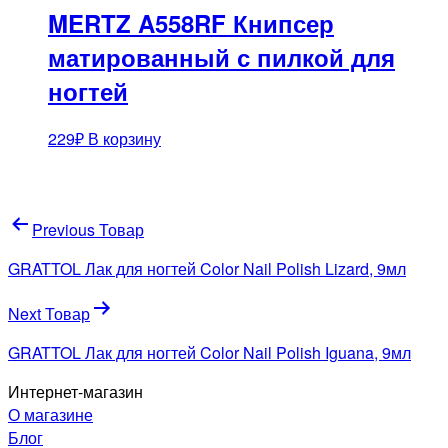
MERTZ A558RF Книпсер
матированный с пилкой для
ногтей
229
₽
В корзину
Навигация
Previous Товар
по
GRATTOL Лак для ногтей Color Nail Polish Lizard, 9мл
записям
Next Товар
GRATTOL Лак для ногтей Color Nail Polish Iguana, 9мл
Интернет-магазин
О магазине
Блог