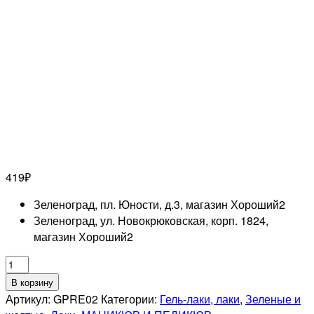
419
₽
Зеленоград, пл. Юности, д.3, магазин Хороший
2
Зеленоград, ул. Новокрюковская, корп. 1824,
магазин Хороший
2
Количество
товара
В корзину
GRATTOL
Артикул:
GPRE02
Категории:
Гель-лаки, лаки
,
Зеленые и
Лак