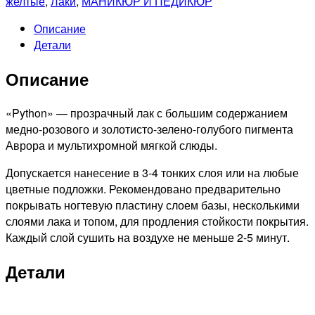
желтые
,
Лаки
,
МАНИКЮР И ПЕДИКЮР
для
Описание
ногтей
Детали
Color
Nail
Описание
Polish
Python,
9мл
«Python» — прозрачный лак с большим содержанием
медно-розового и золотисто-зелено-голубого пигмента
Аврора и мультихромной мягкой слюды.
Допускается нанесение в 3-4 тонких слоя или на любые
цветные подложки. Рекомендовано предварительно
покрывать ногтевую пластину слоем базы, несколькими
слоями лака и топом, для продления стойкости покрытия.
Каждый слой сушить на воздухе не меньше 2-5 минут.
Детали