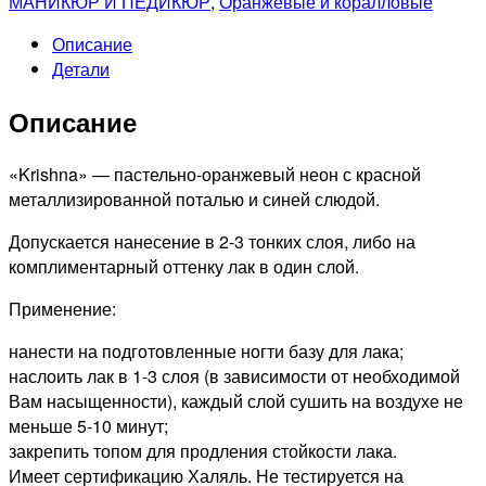
МАНИКЮР И ПЕДИКЮР
,
Оранжевые и коралловые
для
Описание
ногтей
Детали
Color
Nail
Описание
Polish
Krishna,
9мл
«Krishna» — пастельно-оранжевый неон с красной
металлизированной поталью и синей слюдой.
Допускается нанесение в 2-3 тонких слоя, либо на
комплиментарный оттенку лак в один слой.
Применение:
нанести на подготовленные ногти базу для лака;
наслоить лак в 1-3 слоя (в зависимости от необходимой
Вам насыщенности), каждый слой сушить на воздухе не
меньше 5-10 минут;
закрепить топом для продления стойкости лака.
Имеет сертификацию Халяль. Не тестируется на