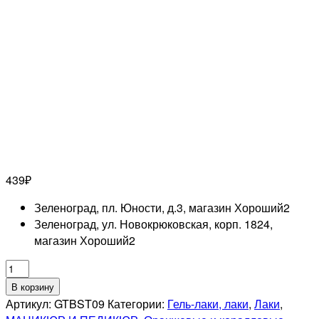
439
₽
Зеленоград, пл. Юности, д.3, магазин Хороший
2
Зеленоград, ул. Новокрюковская, корп. 1824,
магазин Хороший
2
Количество
товара
В корзину
GRATTOL
Артикул:
GTBST09
Категории:
Гель-лаки, лаки
,
Лаки
,
Лак