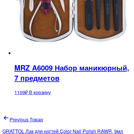
MRZ A6009 Набор маникюрный,
7 предметов
1109
₽
В корзину
Навигация
Previous Товар
по
GRATTOL Лак для ногтей Color Nail Polish RAWR, 9мл