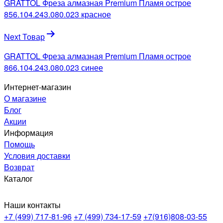
GRATTOL Фреза алмазная Premium Пламя острое
записям
856.104.243.080.023 красное
Next Товар
GRATTOL Фреза алмазная Premium Пламя острое
866.104.243.080.023 синее
Интернет-магазин
О магазине
Блог
Акции
Информация
Помощь
Условия доставки
Возврат
Каталог
Наши контакты
+7 (499) 717-81-96
+7 (499) 734-17-59
+7(916)808-03-55