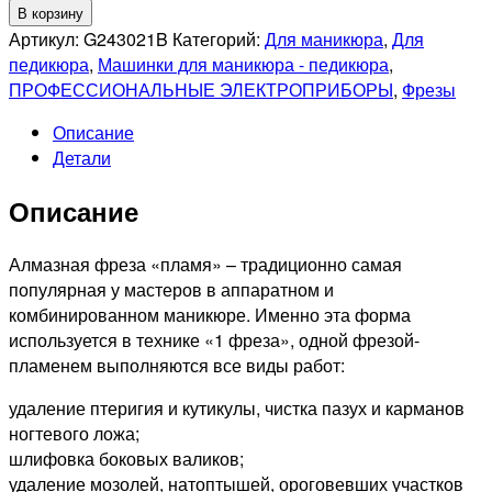
товара
В корзину
GRATTOL
Артикул:
G243021B
Категорий:
Для маникюра
,
Для
Фреза
педикюра
,
Машинки для маникюра - педикюра
,
алмазная
ПРОФЕССИОНАЛЬНЫЕ ЭЛЕКТРОПРИБОРЫ
,
Фрезы
Premium
Описание
Пламя
Детали
острое
866.104.243.080.021
Описание
синее
Алмазная фреза «пламя» – традиционно самая
популярная у мастеров в аппаратном и
комбинированном маникюре. Именно эта форма
используется в технике «1 фреза», одной фрезой-
пламенем выполняются все виды работ:
удаление птеригия и кутикулы, чистка пазух и карманов
ногтевого ложа;
шлифовка боковых валиков;
удаление мозолей, натоптышей, ороговевших участков