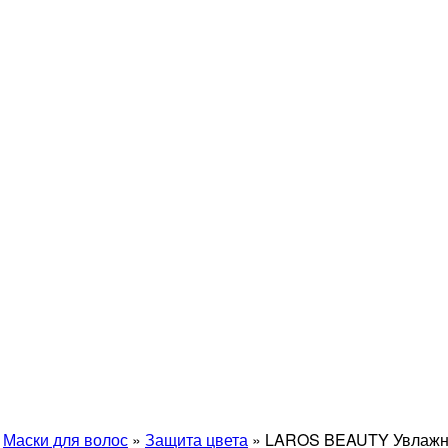
»
Маски для волос
»
Защита цвета
»
LAROS BEAUTY Увлажня