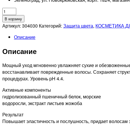
Количество
товара
В корзину
LAROS
Артикул:
304030
Категорий:
Защита цвета
,
КОСМЕТИКА Д
BEAUTY
Описание
Увлажняющая
маска
Описание
11PM
Hydrate
Mask,
Мощный уход мгновенно увлажняет сухие и обезвоженные 
300
восстанавливает поврежденные волосы. Сохраняет структ
мл
процедурах. Уровень pH 4.4.
Активные компоненты
гидролизованный пшеничный белок, морские
водоросли, экстракт листьев жожоба
Результат
Повышает эластичность и послушность, придает волосам 