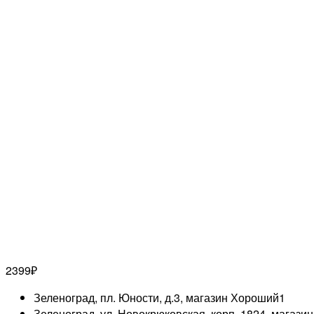
2399
₽
Зеленоград, пл. Юности, д.3, магазин Хороший
1
Зеленоград, ул. Новокрюковская, корп. 1824, магази