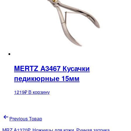
MERTZ A3467 Кусачки
педикюрные 15мм
1219
₽
В корзину
Навигация
Previous Товар
по
MRZ A1370P. Ножницы для кожи. Ручная заточка.