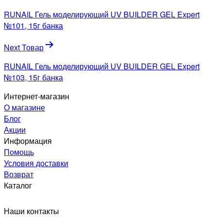
по
RUNAIL Гель моделирующий UV BUILDER GEL Expert
записям
№101, 15г банка
Next Товар
RUNAIL Гель моделирующий UV BUILDER GEL Expert
№103, 15г банка
Интернет-магазин
О магазине
Блог
Акции
Информация
Помощь
Условия доставки
Возврат
Каталог
Наши контакты