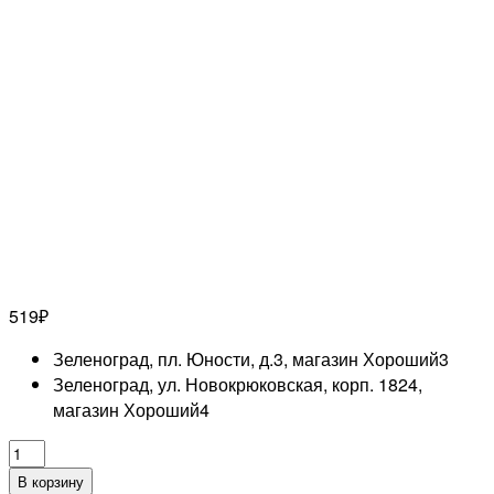
519
₽
Зеленоград, пл. Юности, д.3, магазин Хороший
3
Зеленоград, ул. Новокрюковская, корп. 1824,
магазин Хороший
4
Количество
товара
В корзину