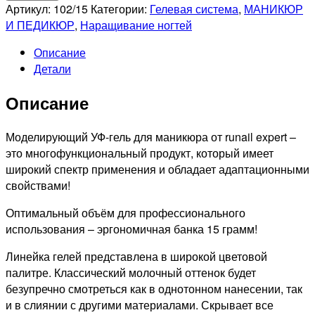
RUNAIL
Артикул:
102/15
Категории:
Гелевая система
,
МАНИКЮР
Гель
И ПЕДИКЮР
,
Наращивание ногтей
моделирующий
Описание
UV
Детали
BUILDER
GEL
Описание
Expert
№102,
15г
Моделирующий УФ-гель для маникюра от runail expert –
банка
это многофункциональный продукт, который имеет
широкий спектр применения и обладает адаптационными
свойствами!
Оптимальный объём для профессионального
использования – эргономичная банка 15 грамм!
Линейка гелей представлена в широкой цветовой
палитре. Классический молочный оттенок будет
безупречно смотреться как в однотонном нанесении, так
и в слиянии с другими материалами. Скрывает все