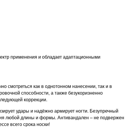
спектр применения и обладает адаптационными
о смотреться как в однотонном нанесении, так и в
ровочной способности, а также безукоризненно
 следующей коррекции.
тизирует удары и надёжно армирует ногти. Безупречный
ания любой длины и формы. Антивандален – не подвержен
ссе всего срока носки!