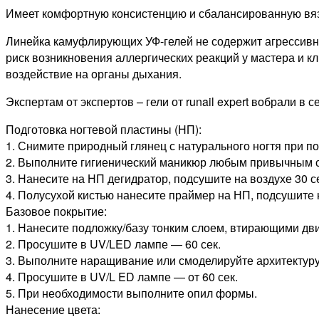
Имеет комфортную консистенцию и сбалансированную вяз
Линейка камуфлирующих УФ-гелей не содержит агрессивны
риск возникновения аллергических реакций у мастера и к
воздействие на органы дыхания.
Экспертам от экспертов – гели от runail expert вобрали в
Подготовка ногтевой пластины (НП):
1. Снимите природный глянец с натурального ногтя при п
2. Выполните гигиенический маникюр любым привычным с
3. Нанесите на НП дегидратор, подсушите на воздухе 30 с
4. Полусухой кистью нанесите праймер на НП, подсушите н
Базовое покрытие:
1. Нанесите подложку/базу тонким слоем, втирающими дв
2. Просушите в UV/LED лампе — 60 сек.
3. Выполните наращивание или смоделируйте архитектуру 
4. Просушите в UV/L ED лампе — от 60 сек.
5. При необходимости выполните опил формы.
Нанесение цвета: