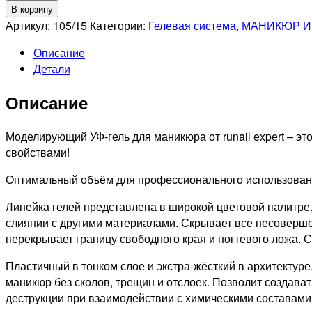
товара
В корзину
RUNAIL
Артикул:
105/15
Категории:
Гелевая система
,
МАНИКЮР И
Гель
Описание
моделирующий
Детали
UV
BUILDER
Описание
GEL
Expert
№105,
Моделирующий УФ-гель для маникюра от runail expert – 
15г
свойствами!
банка
Оптимальный объём для профессионального использовани
Линейка гелей представлена в широкой цветовой палитре.
слиянии с другими материалами. Скрывает все несоверше
перекрывает границу свободного края и ногтевого ложа. 
Пластичный в тонком слое и экстра-жёсткий в архитектуре
маникюр без сколов, трещин и отслоек. Позволит создав
деструкции при взаимодействии с химическими составами,