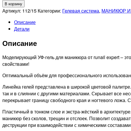
товара
В корзину
RUNAIL
Артикул:
112/15
Категории:
Гелевая система
,
МАНИКЮР И
Гель
Описание
моделирующий
Детали
UV
BUILDER
Описание
GEL
Expert
№112,
Моделирующий УФ-гель для маникюра от runail expert – 
15г
свойствами!
банка
Оптимальный объём для профессионального использовани
Линейка гелей представлена в широкой цветовой палитре
так и в слиянии с другими материалами. Скрывает все не
перекрывает границу свободного края и ногтевого ложа. 
Пластичный в тонком слое и экстра-жёсткий в архитектуре
маникюр без сколов, трещин и отслоек. Позволит создав
деструкции при взаимодействии с химическими составами,