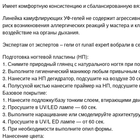
Имеет комфортную консистенцию и сбалансированную вяз
Линейка камуфлирующих УФ-гелей не содержит агрессивны
риск возникновения аллергических реакций у мастера и к
воздействие на органы дыхания.
Экспертам от экспертов – гели от runail expert вобрали в
Подготовка ногтевой пластины (НП):
1. Снимите природный глянец с натурального ногтя при п
2. Выполните гигиенический маникюр любым привычным с
3. Нанесите на НП дегидратор, подсушите на воздухе 30 с
4. Полусухой кистью нанесите праймер на НП, подсушите н
Базовое покрытие:
1. Нанесите подложку/базу тонким слоем, втирающими дв
2. Просушите в UV/LED лампе — 60 сек.
3. Выполните наращивание или смоделируйте архитектуру 
4. Просушите в UV/L ED лампе — от 60 сек.
5. При необходимости выполните опил формы.
Нанесение цвета: