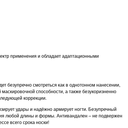
спектр применения и обладает адаптационными
ет безупречно смотреться как в однотонном нанесении,
й маскировочной способности, а также безукоризненно
 следующей коррекции.
тизирует удары и надёжно армирует ногти. Безупречный
ания любой длины и формы. Антивандален – не подвержен
ссе всего срока носки!