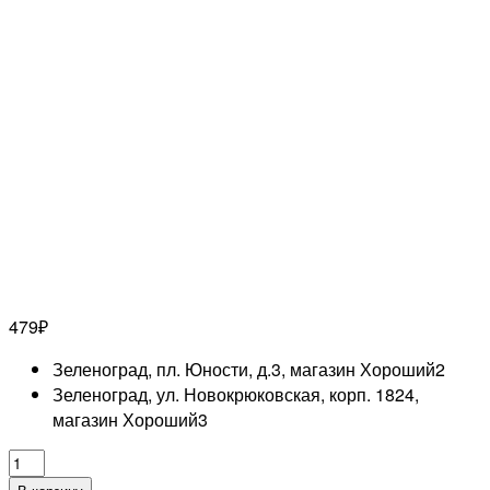
479
₽
Зеленоград, пл. Юности, д.3, магазин Хороший
2
Зеленоград, ул. Новокрюковская, корп. 1824,
магазин Хороший
3
Количество
товара