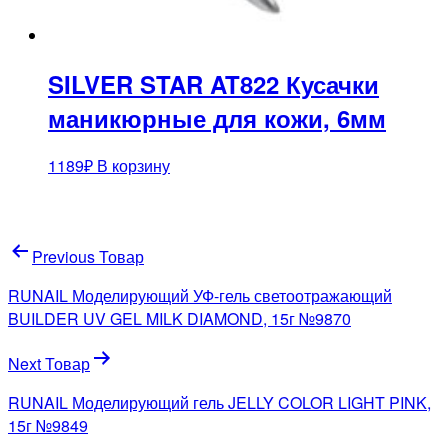
SILVER STAR AT822 Кусачки
маникюрные для кожи, 6мм
1189
₽
В корзину
Навигация
Previous Товар
по
RUNAIL Моделирующий УФ-гель светоотражающий
записям
BUILDER UV GEL MILK DIAMOND, 15г №9870
Next Товар
RUNAIL Моделирующий гель JELLY COLOR LIGHT PINK,
15г №9849