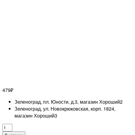
479
₽
Зеленоград, пл. Юности, д.3, магазин Хороший
2
Зеленоград, ул. Новокрюковская, корп. 1824,
магазин Хороший
3
Количество
товара