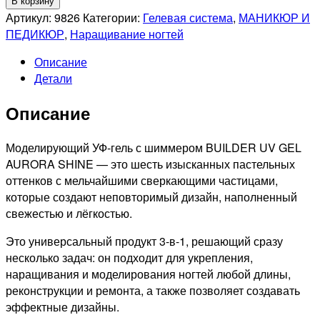
В корзину
RUNAIL
Артикул:
9826
Категории:
Гелевая система
,
МАНИКЮР И
Моделирующий
ПЕДИКЮР
,
Наращивание ногтей
УФ-
Описание
гель
Детали
c
шиммером
Описание
BUILDER
UV
GEL
Моделирующий УФ-гель с шиммером BUILDER UV GEL
AURORA
AURORA SHINE — это шесть изысканных пастельных
SHINE,
оттенков с мельчайшими сверкающими частицами,
15г
которые создают неповторимый дизайн, наполненный
№9826
свежестью и лёгкостью.
Это универсальный продукт 3-в-1, решающий сразу
несколько задач: он подходит для укрепления,
наращивания и моделирования ногтей любой длины,
реконструкции и ремонта, а также позволяет создавать
эффектные дизайны.