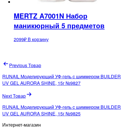
MERTZ A7001N Набор
маникюрный 5 предметов
2099
₽
В корзину
Навигация
Previous Товар
по
RUNAIL Моделирующий УФ-гель c шиммером BUILDER
записям
UV GEL AURORA SHINE, 15г №9827
Next Товар
RUNAIL Моделирующий УФ-гель c шиммером BUILDER
UV GEL AURORA SHINE, 15г №9825
Интернет-магазин