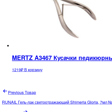
MERTZ A3467 Кусачки педикюрн
1219
₽
В корзину
Навигация
Previous Товар
по
RUNAIL Гель-лак светоотражающий Shimeria Gloria, 7мл 
записям