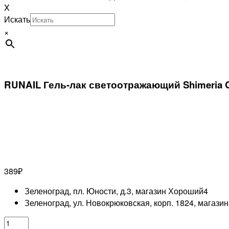
X
Искать
×
RUNAIL Гель-лак светоотражающий Shimeria G
389
₽
Зеленоград, пл. Юности, д.3, магазин Хороший
4
Зеленоград, ул. Новокрюковская, корп. 1824, магази
Количество