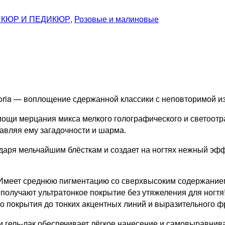
КЮР И ПЕДИКЮР
,
Розовые и малиновые
loria — воплощение сдержанной классики с неповторимой и
ощи мерцания микса мелкого голографического и светоотр
авляя ему загадочности и шарма.
даря мельчайшим блёсткам и создает на ногтях нежный эф
 Имеет среднюю пигментацию со сверхвысоким содержанием
т получают ультратонкое покрытие без утяжеления для ногтя
о покрытия до тонких акцентных линий и выразительного ф
и гель-лак обеспечивает лёгкое нанесение и самовыравнив