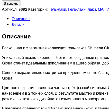
товара
В корзину
RUNAIL
Артикул:
9692
Категории:
Гель-лаки
,
Гель-лаки, лаки
,
МАНИ
Гель-
Описание
лак
Детали
светоотражающий
Shimeria
Описание
Gloria,
7мл
№9692
Роскошная и элегантная коллекция гель-лаков Shimeria G
Уникальный нежно-сиреневый оттенок, созданный при пом
Gloria станет идеальным дополнением вашего образа, доб
Сияние выразительно смотрится при дневном свете благо
Gloria.
Цветное покрытие является частью трёхфазной системы.
нанесением в 2 тонких слоя. В результате мастер и клиен
различных техниках дизайна: от изысканного монохромног
Благодаря среднегустой (сбалансированной) консистенци