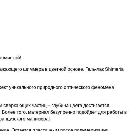
зюминкой!
ажающего шиммера в цветной основе. Гель-лак Shimeria
фект уникального природного оптического феномена
 сверкающих частиц – глубина цвета достигается
! Более того, материал безупречно подойдёт для работы в
ранцузского маникюра!
ание. Остается пластичным после полимеризации.