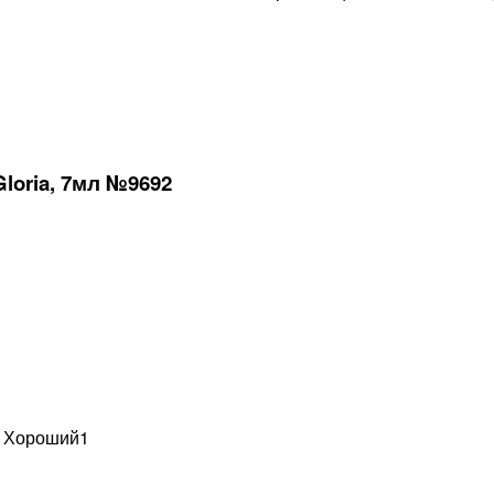
loria, 7мл №9692
н Хороший
1