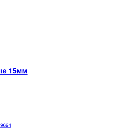
ые 15мм
№9694