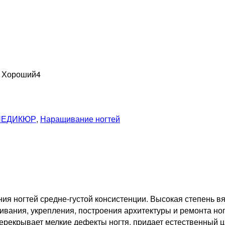
н Хороший
4
ПЕДИКЮР
,
Наращивание ногтей
 ногтей средне-густой консистенции. Высокая степень вяз
вания, укрепления, построения архитектуры и ремонта ног
рекрывает мелкие дефекты ногтя, придает естественный цв