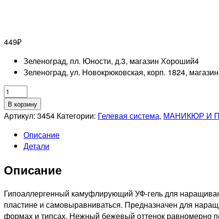
449
₽
Зеленоград, пл. Юности, д.3, магазин Хороший
4
Зеленоград, ул. Новокрюковская, корп. 1824, магази
Количество
товара
В корзину
RUNAIL
Артикул:
3454
Категории:
Гелевая система
,
МАНИКЮР И 
Камуфлирующий
Описание
УФ-
Детали
гель
(цвет:
Описание
Французский
бежевый),
15г
Гипоаллергенный камуфлирующий УФ-гель для наращивания
№3454
пластине и самовыравниваться. Предназначен для наращи
формах и типсах. Нежный бежевый оттенок равномерно пе