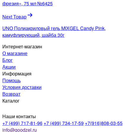
записям
фрезия», 75 мл №6425
Next Товар
UNO Полиакриловый гель MIXGEL Candy Pink,
камуфлирующий, шайба 30г
Интернет-магазин
О магазине
Блог
Акции
Информация
Помощь
Условия доставки
Возврат
Каталог
Наши контакты
+7 (499) 717-81-96
+7 (499) 734-17-59
+7(916)808-03-55
info@goodzel.ru