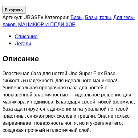
Количество
В корзину
товара
Артикул:
UBGSF8
Категории:
Базы
,
Базы, топы
,
Для гель-
UNO
лаков
,
МАНИКЮР И ПЕДИКЮР
Базовое
Описание
покрытие
Детали
под
гель-
Описание
лак
Super
Flex,
Эластичная база для ногтей Uno Super Flex Base –
8г
гибкость и надежность для идеального маникюра!
Универсальная прозрачная база для ногтей с
повышенной эластичностью — идеальное решение для
маникюра и педикюра. Благодаря своей гибкой формуле,
база адаптируется к движениям натуральной ногтевой
пластины, снижая риск сколов и трещин. Она не только
выравнивает поверхность ногтя, но и укрепляет его,
создавая прочный и пластичный слой.