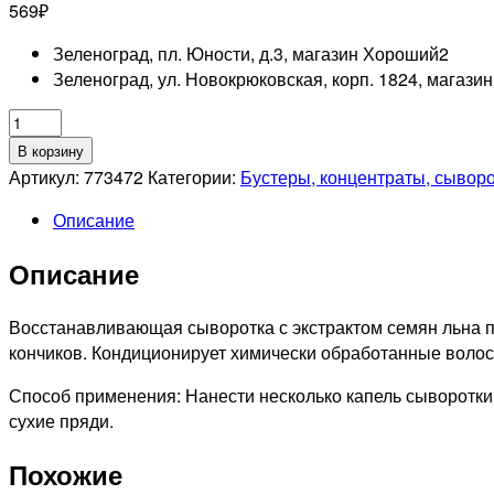
569
₽
Зеленоград, пл. Юности, д.3, магазин Хороший
2
Зеленоград, ул. Новокрюковская, корп. 1824, магази
Количество
товара
В корзину
OLLIN
Артикул:
773472
Категории:
Бустеры, концентраты, сывор
PROFESSIONAL
Описание
CARE
Сыворотка
Описание
восстанавливающая
с
экстрактом
Восстанавливающая сыворотка с экстрактом семян льна п
семян
кончиков. Кондиционирует химически обработанные волос
льна,
Способ применения: Нанести несколько капель сыворотк
50мл
сухие пряди.
Похожие