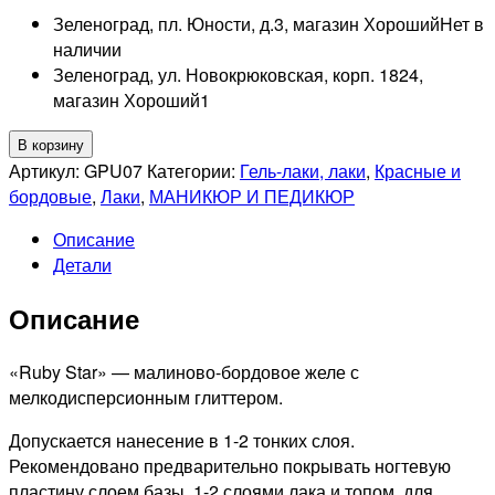
Зеленоград, пл. Юности, д.3, магазин Хороший
Нет в
наличии
Зеленоград, ул. Новокрюковская, корп. 1824,
магазин Хороший
1
Количество
В корзину
товара
Артикул:
GPU07
Категории:
Гель-лаки, лаки
,
Красные и
GRATTOL
бордовые
,
Лаки
,
МАНИКЮР И ПЕДИКЮР
Лак
Описание
для
Детали
ногтей
с
Описание
глиттером
Color
Nail
«Ruby Star» — малиново-бордовое желе с
Polish
мелкодисперсионным глиттером.
Ruby
Допускается нанесение в 1-2 тонких слоя.
Star,
Рекомендовано предварительно покрывать ногтевую
9мл
пластину слоем базы, 1-2 слоями лака и топом, для