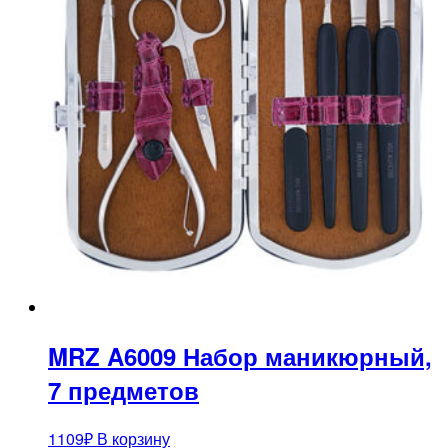
MRZ A6009 Набор маникюрный,
7 предметов
1109
₽
В корзину