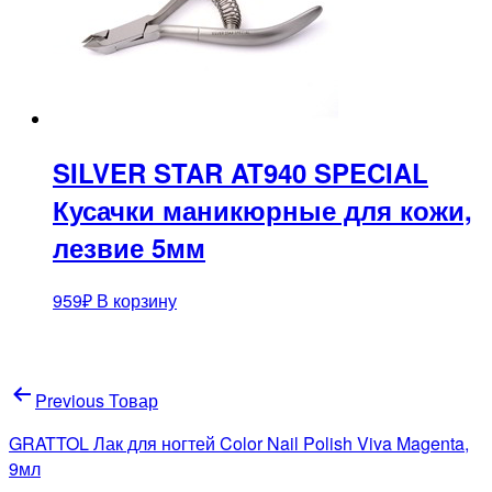
SILVER STAR AT940 SPECIAL
Кусачки маникюрные для кожи,
лезвие 5мм
959
₽
В корзину
Навигация
Previous Товар
по
GRATTOL Лак для ногтей Color Nail Polish Viva Magenta,
записям
9мл