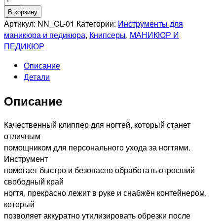
товара
В корзину
NIPPON
Артикул:
NN_CL-01
Категории:
Инструменты для
NIPPERS
маникюра и педикюра
,
Книпсеры
,
МАНИКЮР И
NN_CL-
ПЕДИКЮР
01
Описание
Клиппер
Детали
(книпсер)
для
Описание
ногтей.
Длина
75
Качественный клиппер для ногтей, который станет
мм.
отличным
Ручная
помощником для персонального ухода за ногтями.
заточка.
Инструмент
помогает быстро и безопасно обработать отросший
свободный край
ногтя, прекрасно лежит в руке и снабжён контейнером,
который
позволяет аккуратно утилизировать обрезки после