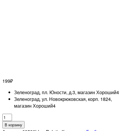
199
₽
Зеленоград, пл. Юности, д.3, магазин Хороший
4
Зеленоград, ул. Новокрюковская, корп. 1824,
магазин Хороший
4
Количество
товара
В корзину
DEWAL