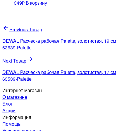
349
₽
В корзину
Навигация
Previous Товар
по
DEWAL Расческа рабочая Palette, золотистая, 19 см
записям
63639-Palette
Next Товар
DEWAL Расческа рабочая Palette, золотистая, 17 см
63539-Palette
Интернет-магазин
О магазине
Блог
Акции
Информация
Помощь
Условия доставки