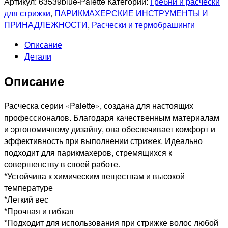
Артикул:
63539blue-Palette
Категории:
Гребни и расчески
Расческа
для стрижки
,
ПАРИКМАХЕРСКИЕ ИНСТРУМЕНТЫ И
рабочая
ПРИНАДЛЕЖНОСТИ
,
Расчески и термобрашинги
Palette,
Описание
синяя,
Детали
17
см
Описание
63539blue-
Palette
Расческа серии «Palette», создана для настоящих
профессионалов. Благодаря качественным материалам
и эргономичному дизайну, она обеспечивает комфорт и
эффективность при выполнении стрижек. Идеально
подходит для парикмахеров, стремящихся к
совершенству в своей работе.
*Устойчива к химическим веществам и высокой
температуре
*Легкий вес
*Прочная и гибкая
*Подходит для использования при стрижке волос любой