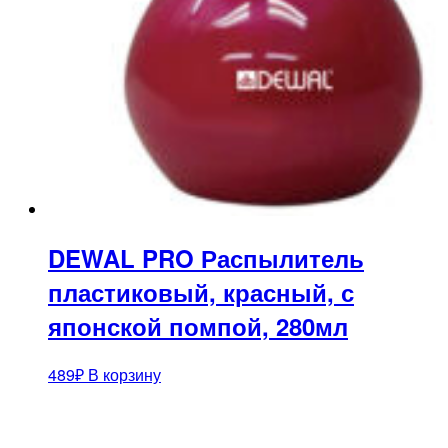
DEWAL PRO Распылитель
пластиковый, красный, с
японской помпой, 280мл
489
₽
В корзину