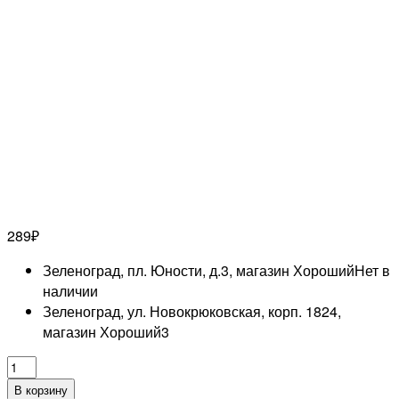
289
₽
Зеленоград, пл. Юности, д.3, магазин Хороший
Нет в
наличии
Зеленоград, ул. Новокрюковская, корп. 1824,
магазин Хороший
3
Количество
товара
В корзину