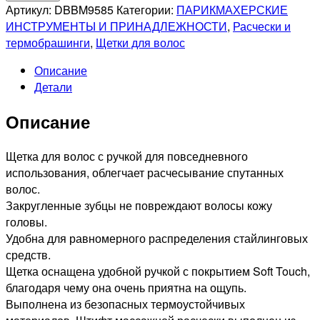
DEWAL
Артикул:
DBBM9585
Категории:
ПАРИКМАХЕРСКИЕ
BEAUTY
ИНСТРУМЕНТЫ И ПРИНАДЛЕЖНОСТИ
,
Расчески и
Щетка
термобрашинги
,
Щетки для волос
серия
Описание
"Магия"
Детали
массажная,
оливковая,
Описание
9
рядов
DBBM9585
Щетка для волос с ручкой для повседневного
использования, облегчает расчесывание спутанных
волос.
Закругленные зубцы не повреждают волосы кожу
головы.
Удобна для равномерного распределения стайлинговых
средств.
Щетка оснащена удобной ручкой с покрытием Soft Touch,
благодаря чему она очень приятна на ощупь.
Выполнена из безопасных термоустойчивых