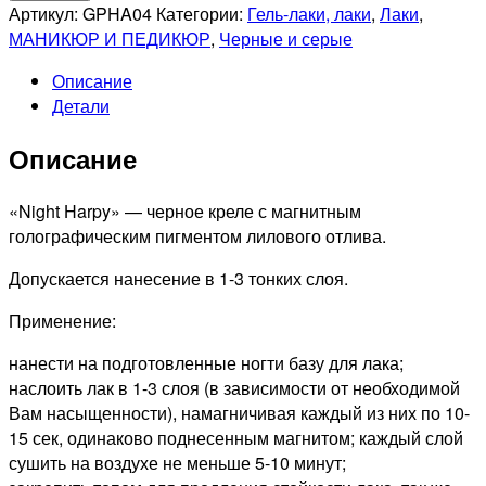
GRATTOL
Артикул:
GPHA04
Категории:
Гель-лаки, лаки
,
Лаки
,
Лак
МАНИКЮР И ПЕДИКЮР
,
Черные и серые
для
Описание
ногтей
Детали
Color
Nail
Описание
Polish
Night
Harpy,
«Night Harpy» — черное креле с магнитным
9мл
голографическим пигментом лилового отлива.
Допускается нанесение в 1-3 тонких слоя.
Применение:
нанести на подготовленные ногти базу для лака;
наслоить лак в 1-3 слоя (в зависимости от необходимой
Вам насыщенности), намагничивая каждый из них по 10-
15 сек, одинаково поднесенным магнитом; каждый слой
сушить на воздухе не меньше 5-10 минут;