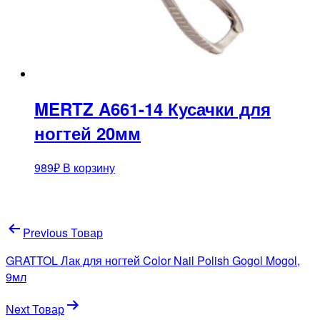
MERTZ A661-14 Кусачки для
ногтей 20мм
989
₽
В корзину
Навигация
Previous Товар
по
GRATTOL Лак для ногтей Color Nail Polish Gogol Mogol,
записям
9мл
Next Товар