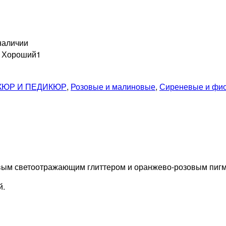
наличии
н Хороший
1
КЮР И ПЕДИКЮР
,
Розовые и малиновые
,
Сиреневые и фи
вым светоотражающим глиттером и оранжево-розовым пигме
й.