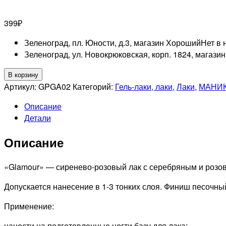
399
₽
Зеленоград, пл. Юности, д.3, магазин Хороший
Нет в 
Зеленоград, ул. Новокрюковская, корп. 1824, магази
Количество
В корзину
товара
Артикул:
GPGA02
Категорий:
Гель-лаки, лаки
,
Лаки
,
МАНИ
GRATTOL
Описание
Лак
Детали
для
ногтей
Описание
Color
Nail
Polish
«Glamour» — сиренево-розовый лак с серебряным и розо
Glamour,
Допускается нанесение в 1-3 тонких слоя. Финиш песочны
9мл
Применение:
нанести на подготовленные ногти базу для лака;