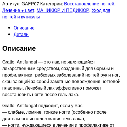
GRATTOL
Артикул:
GAFP07
Категории:
Восстановление ногтей
,
Лечебный
Лечение + цвет
,
МАНИКЮР И ПЕДИКЮР
,
Уход для
лак
ногтей и кутикулы
для
Описание
ногтей
Детали
07.
Antifungal
Описание
Nail
Polish,
9мл
Grattol Antifungal — это лак, не являющийся
лекарственным средством, созданный для борьбы и
профилактики грибковых заболеваний ногтей рук и ног,
скрывающий за собой заметные повреждения ногтевой
пластины. Лечебный лак эффективно поможет
восстановить ногти после гель-лака.
Grattol Antifungal подходит, если у Вас:
— слабые, ломкие, тонкие ногти (особенно после
длительного использования гель-лака);
— ногти, нуждающиеся в лечении и профилактике от