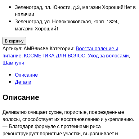
Зеленоград, пл. Юности, д.3, магазин Хороший
Нет в
наличии
Зеленоград, ул. Новокрюковская, корп. 1824,
магазин Хороший
1
Количество
В корзину
товара
Артикул:
AMB65485
Категории:
Восстановление и
TEFIA
питание
,
КОСМЕТИКА ДЛЯ ВОЛОС
,
Уход за волосами
,
PROFESSIONNEL
Шампуни
AMBIENT
Описание
REVIVAL
Детали
Шампунь
для
Описание
поврежденных
волос,
950мл
Деликатно очищает сухие, пористые, поврежденные
волосы, способствует их восстановлению и укреплению.
— Благодаря формуле с протеинами риса
реконструирует пористые участки, выравнивает и