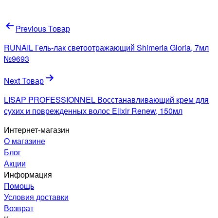
Навигация
Previous Товар
по
RUNAIL Гель-лак светоотражающий Shimeria Gloria, 7мл
записям
№9693
Next Товар
LISAP PROFESSIONNEL Восстанавливающий крем для
сухих и поврежденных волос Elixir Renew, 150мл
Интернет-магазин
О магазине
Блог
Акции
Информация
Помощь
Условия доставки
Возврат