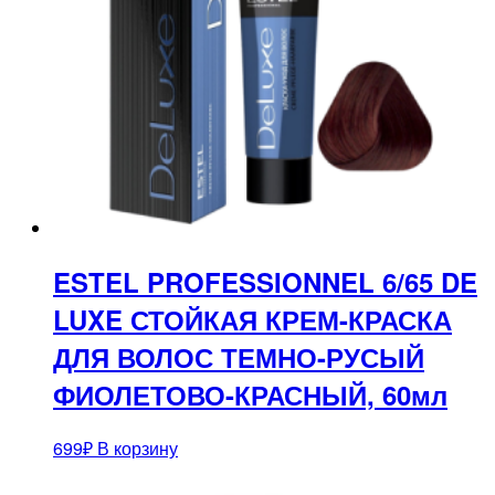
ESTEL PROFESSIONNEL 6/65 DE
LUXE СТОЙКАЯ КРЕМ-КРАСКА
ДЛЯ ВОЛОС ТЕМНО-РУСЫЙ
ФИОЛЕТОВО-КРАСНЫЙ, 60мл
699
₽
В корзину