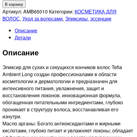
Количество
В корзину
товара
Артикул:
AMB65010
Категории:
КОСМЕТИКА ДЛЯ
TEFIA
ВОЛОС
,
Уход за волосами
,
Эликсиры, эссенции
PROFESSIONNEL
Описание
AMBIENT
Детали
LONG
Эликсир
Описание
для
сухих
и
Эликсир для сухих и секущихся кончиков волос Tefia
секущихся
Ambient Long создан профессионалами в области
кончиков
косметологии и дерматологии и предназначен для
волос,
интенсивного питания, увлажнения, защит и
100мл
восстановления локонов. инновационная формула,
обогащенная питательными ингредиентами, глубоко
проникает в структуру волоса, восстанавливая его
изнутри.
Масло арганы: Богато антиоксидантами и жирными
кислотами, глубоко питает и увлажняет локоны; обладает