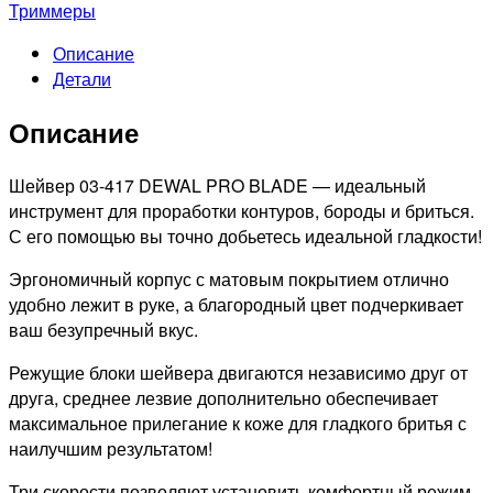
BLADE
Триммеры
Шейвер
Описание
СЕРЫЙ
Детали
КЛИНОК
для
Описание
проработки
контуров
и
Шейвер 03-417 DEWAL PRO BLADE — идеальный
бородыбритья
инструмент для проработки контуров, бороды и бриться.
Grafit
С его помощью вы точно добьетесь идеальной гладкости!
Эргономичный корпус с матовым покрытием отлично
удобно лежит в руке, а благородный цвет подчеркивает
ваш безупречный вкус.
Режущие блоки шейвера двигаются независимо друг от
друга, среднее лезвие дополнительно обеcпечивает
максимальное прилегание к коже для гладкого бритья с
наилучшим результатом!
Три скорости позволяют установить комфортный режим