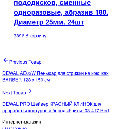
пододисков, сменные
одноразовые, абразив 180.
Диаметр 25мм. 24шт
389
₽
В корзину
Навигация
Previous Товар
по
DEWAL AE02W Пеньюар для стрижки на крючках
записям
BARBER 128 х 150 см
Next Товар
DEWAL PRO Шейвер КРАСНЫЙ КЛИНОК для
проработки контуров и бородыбритья 03-417 Red
Интернет-магазин
О магазине