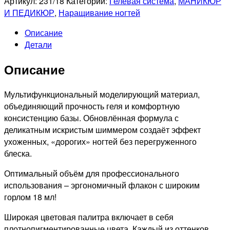
Артикул:
231/18
Категории:
Гелевая система
,
МАНИКЮР
Жидкий
И ПЕДИКЮР
,
Наращивание ногтей
полигель
Описание
с
Детали
шиммером
Expert
Описание
№231,
18
мл
Мультифункциональный моделирующий материал,
флакон
объединяющий прочность геля и комфортную
консистенцию базы. Обновлённая формула с
деликатным искристым шиммером создаёт эффект
ухоженных, «дорогих» ногтей без перегруженного
блеска.
Оптимальный объём для профессионального
использования – эргономичный флакон с широким
горлом 18 мл!
Широкая цветовая палитра включает в себя
плотнопигментированные цвета. Каждый из оттенков