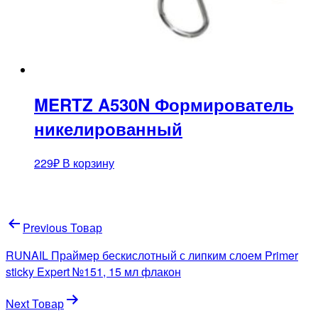
MERTZ A530N Формирователь
никелированный
229
₽
В корзину
Навигация
Previous Товар
по
RUNAIL Праймер бескислотный с липким слоем Primer
записям
sticky Expert №151, 15 мл флакон
Next Товар