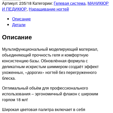
RUNAL
Артикул:
235/18
Категории:
Гелевая система
,
МАНИКЮР
Жидкий
И ПЕДИКЮР
,
Наращивание ногтей
полигель
Описание
с
Детали
шиммером
Expert
Описание
№235,
18
мл
Мультифункциональный моделирующий материал,
флакон
объединяющий прочность геля и комфортную
консистенцию базы. Обновлённая формула с
деликатным искристым шиммером создаёт эффект
ухоженных, «дорогих» ногтей без перегруженного
блеска.
Оптимальный объём для профессионального
использования – эргономичный флакон с широким
горлом 18 мл!
Широкая цветовая палитра включает в себя