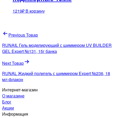
1219
₽
В корзину
Навигация
Previous Товар
по
RUNAIL Гель моделирующий с шиммером UV BUILDER
записям
GEL Expert №131, 15г банка
Next Товар
RUNAL Жидкий полигель с шиммером Expert №236, 18
мл флакон
Интернет-магазин
О магазине
Блог
Акции
Информация