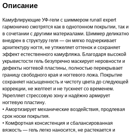
Описание
BUILDER
GEL
Expert
Камуфлирующие УФ-гели с шиммером runail expert
№135,
гармонично смотрятся как в однотонном покрытии, так и
15г
в сочетании с другими материалами. Шиммер деликатно
банка
внедрен в структуру геля — он мягко подчеркивает
архитектуру ногтя, не утяжеляет оттенок и сохраняет
эффект естественного камуфляжа. Благодаря высокой
укрывистости гель безупречно маскирует неровности и
дефекты ногтевой пластины, полностью перекрывает
границу свободного края и ногтевого ложа. Покрытие
сохраняет насыщенность и чистоту цвета до следующей
коррекции, не желтеет и не тускнеет со временем.
Укрепляет стрессовую зону и надёжно армирует
ногтевую пластину.
• Амортизирует механические воздействия, продлевая
срок носки покрытия.
• Комфортная консистенция и сбалансированная
вязкость — гель легко наносится, не растекается и