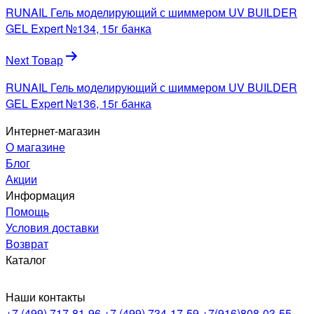
по
RUNAIL Гель моделирующий с шиммером UV BUILDER
записям
GEL Expert №134, 15г банка
Next Товар
RUNAIL Гель моделирующий с шиммером UV BUILDER
GEL Expert №136, 15г банка
Интернет-магазин
О магазине
Блог
Акции
Информация
Помощь
Условия доставки
Возврат
Каталог
Наши контакты
+7 (499) 717-81-96
+7 (499) 734-17-59
+7(916)808-03-55