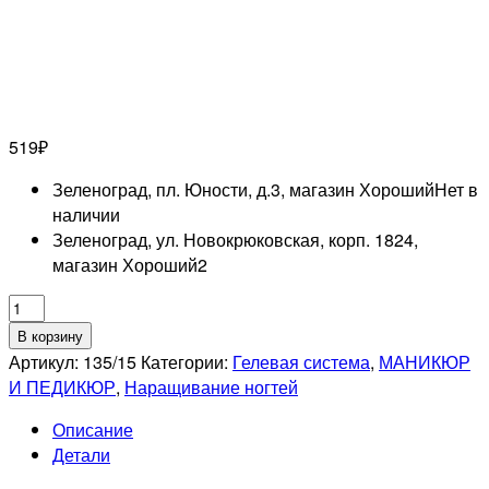
519
₽
Зеленоград, пл. Юности, д.3, магазин Хороший
Нет в
наличии
Зеленоград, ул. Новокрюковская, корп. 1824,
магазин Хороший
2
Количество
товара
В корзину
RUNAIL
Артикул:
135/15
Категории:
Гелевая система
,
МАНИКЮР
Гель
И ПЕДИКЮР
,
Наращивание ногтей
моделирующий
Описание
с
Детали
шиммером
UV