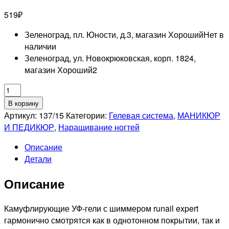
519
₽
Зеленоград, пл. Юности, д.3, магазин Хороший
Нет в
наличии
Зеленоград, ул. Новокрюковская, корп. 1824,
магазин Хороший
2
Количество
товара
В корзину
RUNAIL
Артикул:
137/15
Категории:
Гелевая система
,
МАНИКЮР
Гель
И ПЕДИКЮР
,
Наращивание ногтей
моделирующий
Описание
с
Детали
шиммером
UV
Описание
BUILDER
GEL
Expert
Камуфлирующие УФ-гели с шиммером runail expert
№137,
гармонично смотрятся как в однотонном покрытии, так и