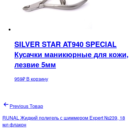
SILVER STAR AT940 SPECIAL
Кусачки маникюрные для кожи,
лезвие 5мм
959
₽
В корзину
Навигация
Previous Товар
по
RUNAL Жидкий полигель с шиммером Expert №239, 18
записям
мл флакон