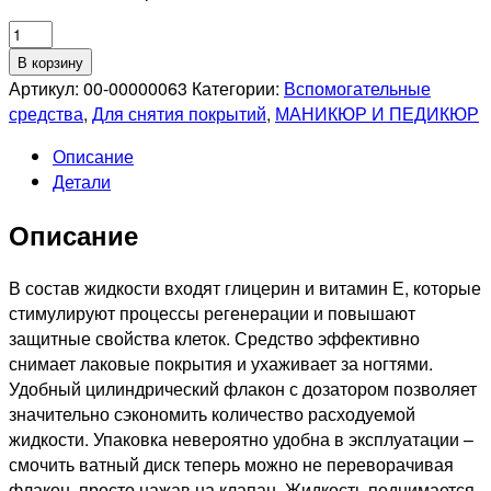
Количество
товара
В корзину
SEVERINA
Артикул:
00-00000063
Категории:
Вспомогательные
Жидкость
средства
,
Для снятия покрытий
,
МАНИКЮР И ПЕДИКЮР
для
Описание
снятия
Детали
лака
с
Описание
витамином
Е,
140
В состав жидкости входят глицерин и витамин Е, которые
мл
стимулируют процессы регенерации и повышают
защитные свойства клеток. Средство эффективно
снимает лаковые покрытия и ухаживает за ногтями.
Удобный цилиндрический флакон с дозатором позволяет
значительно сэкономить количество расходуемой
жидкости. Упаковка невероятно удобна в эксплуатации –
смочить ватный диск теперь можно не переворачивая
флакон, просто нажав на клапан. Жидкость поднимается