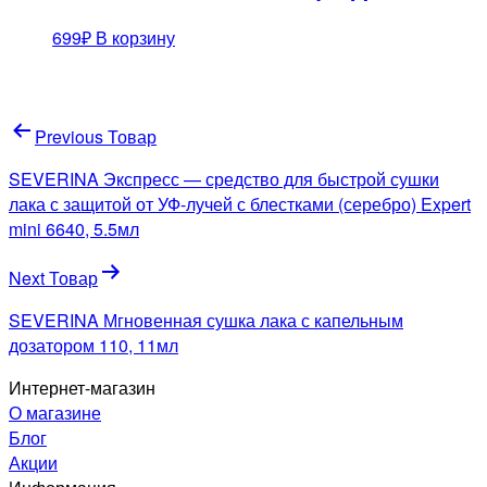
699
₽
В корзину
Навигация
Previous Товар
по
SEVERINA Экспресс — средство для быстрой сушки
записям
лака с защитой от УФ-лучей с блестками (серебро) Expert
mini 6640, 5.5мл
Next Товар
SEVERINA Мгновенная сушка лака с капельным
дозатором 110, 11мл
Интернет-магазин
О магазине
Блог
Акции