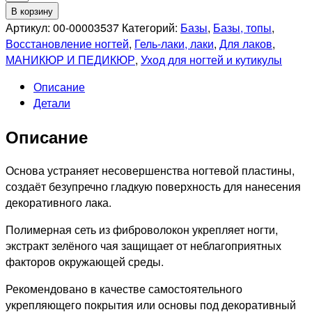
товара
В корзину
SEVERINA
Артикул:
00-00003537
Категорий:
Базы
,
Базы, топы
,
Средство
Восстановление ногтей
,
Гель-лаки, лаки
,
Для лаков
,
для
МАНИКЮР И ПЕДИКЮР
,
Уход для ногтей и кутикулы
выравнивания
Описание
ногтей
Детали
с
экстрактом
Описание
зеленого
чая
Expert
Основа устраняет несовершенства ногтевой пластины,
mini
создаёт безупречно гладкую поверхность для нанесения
6621,
декоративного лака.
5.5мл
Полимерная сеть из фиброволокон укрепляет ногти,
экстракт зелёного чая защищает от неблагоприятных
факторов окружающей среды.
Рекомендовано в качестве самостоятельного
укрепляющего покрытия или основы под декоративный