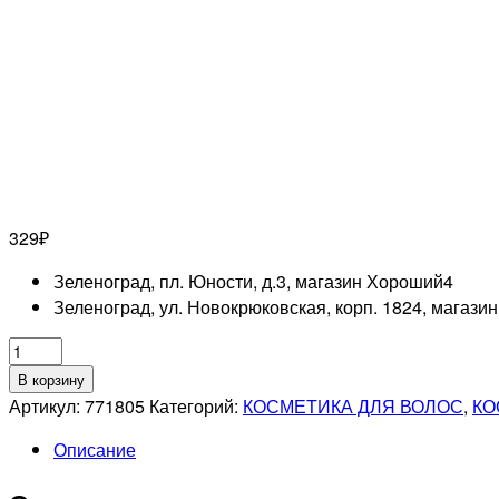
329
₽
Зеленоград, пл. Юности, д.3, магазин Хороший
4
Зеленоград, ул. Новокрюковская, корп. 1824, магази
Количество
товара
В корзину
OLLIN
Артикул:
771805
Категорий:
КОСМЕТИКА ДЛЯ ВОЛОС
,
КО
PERFECT
Описание
HAIR
Увлажняющий