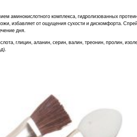
ием аминокислотного комплекса, гидролизованных протеино
 кожи, избавляет от ощущения сухости и дискомфорта. Спре
ечение дня.
слота, глицин, аланин, серин, валин, треонин, пролин, изо
д).