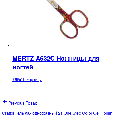
MERTZ A632C Ножницы для
ногтей
799
₽
В корзину
Навигация
Previous Товар
по
Grattol Гель лак однофазный 21 One Step Color Gel Polish