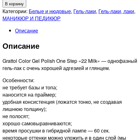
товара
В корзину
Grattol
Категории:
Белые и нюдовые
,
Гель-лаки
,
Гель-лаки, лаки
,
Гель
МАНИКЮР И ПЕДИКЮР
лак
Описание
однофазный
22
Описание
One
Step
Color
Grattol Color Gel Polish One Step «22 Milk» — однофазный
Gel
гель-лак с очень хорошей адгезией и глянцем.
Polish
Особенности:
Milk
не требует базы и топа;
9мл
наносится на праймер;
удобная консистенция (ложатся тонко, не создавая
лишнюю толщину);
не полосят;
хорошо самовыравниваются;
время просушки в гибридной лампе — 60 сек.
некоторые оттенки можно уложить и в один слой (мы