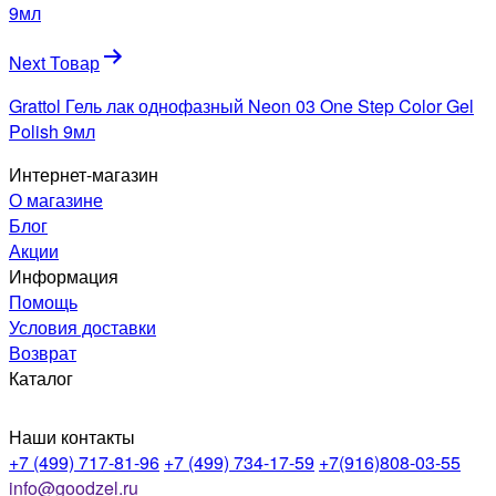
записям
9мл
Next Товар
Grattol Гель лак однофазный Neon 03 One Step Color Gel
Polish 9мл
Интернет-магазин
О магазине
Блог
Акции
Информация
Помощь
Условия доставки
Возврат
Каталог
Наши контакты
+7 (499) 717-81-96
+7 (499) 734-17-59
+7(916)808-03-55
info@goodzel.ru