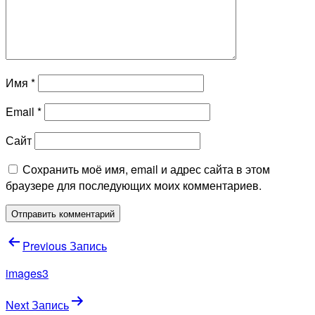
Имя
*
Email
*
Сайт
Сохранить моё имя, email и адрес сайта в этом
браузере для последующих моих комментариев.
Навигация
Previous Запись
по
images3
записям
Next Запись